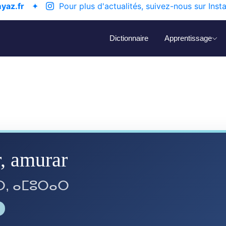
yaz.fr
✦
Pour plus d'actualités, suivez-nous sur Inst
Dictionnaire
Apprentissage
, amurar
ⵔ, ⴰⵎⵓⵔⴰⵔ