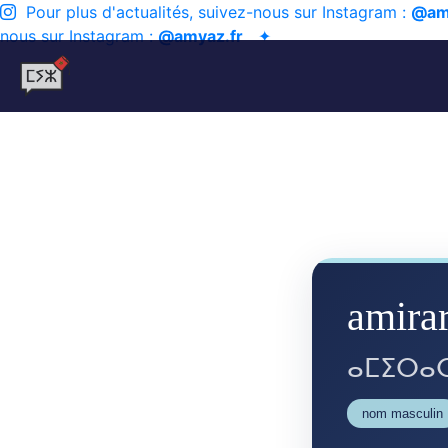
Pour plus d'actualités, suivez-nous sur Instagram :
@am
nous sur Instagram :
@amyaz.fr
✦
amirar
ⴰⵎⵉⵔⴰ
nom masculin