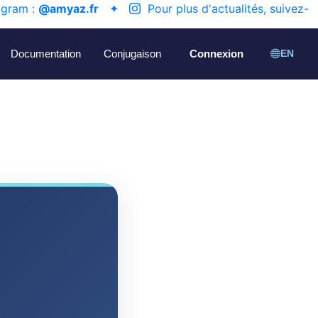
agram :
@amyaz.fr
✦
Pour plus d'actualités, suivez-
Documentation
Conjugaison
Connexion
EN