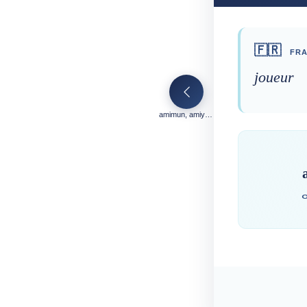
🇫🇷
FRA
joueur
amimun, amiymun