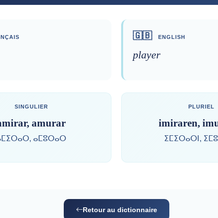
🇬🇧
NÇAIS
ENGLISH
player
SINGULIER
PLURIEL
amirar, amurar
imiraren, im
ⴰⵎⵉⵔⴰⵔ, ⴰⵎⵓⵔⴰⵔ
ⵉⵎⵉⵔⴰⵔⵏ, ⵉⵎ
Retour au dictionnaire