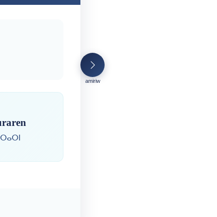
amiriw
uraren
ⵓⵔⴰⵔⵏ