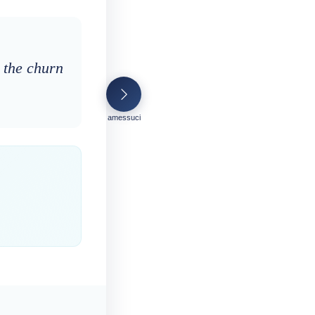
 the churn
amessuci