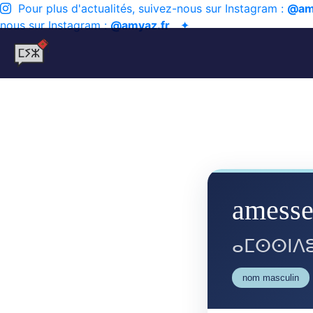
Pour plus d'actualités, suivez-nous sur Instagram :
@am
nous sur Instagram :
@amyaz.fr
✦
amess
ⴰⵎⵙⵙⵏⴷ
nom masculin