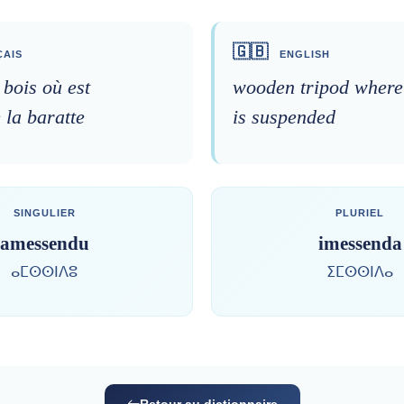
🇬🇧
AIS
ENGLISH
 bois où est
wooden tripod where
 la baratte
is suspended
SINGULIER
PLURIEL
amessendu
imessenda
ⴰⵎⵙⵙⵏⴷⵓ
ⵉⵎⵙⵙⵏⴷⴰ
Retour au dictionnaire