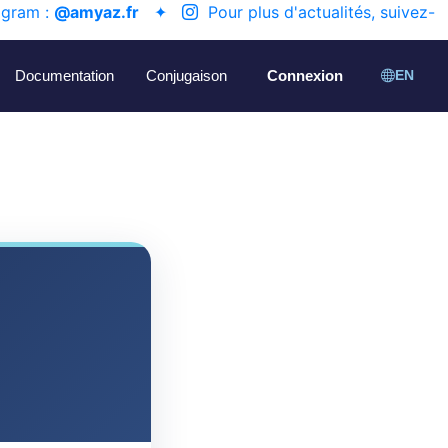
agram :
@amyaz.fr
✦
Pour plus d'actualités, suivez-
Documentation
Conjugaison
Connexion
EN