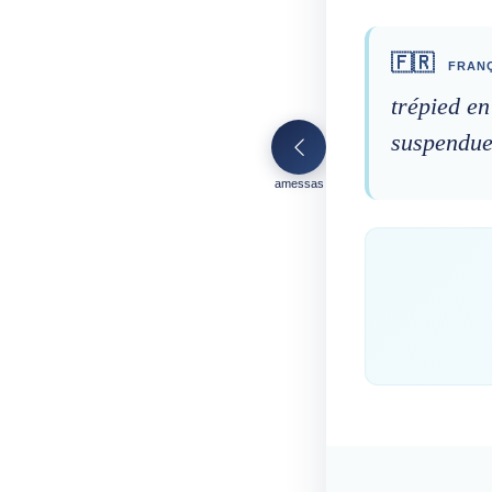
🇫🇷
FRANÇ
trépied en
suspendue
amessas