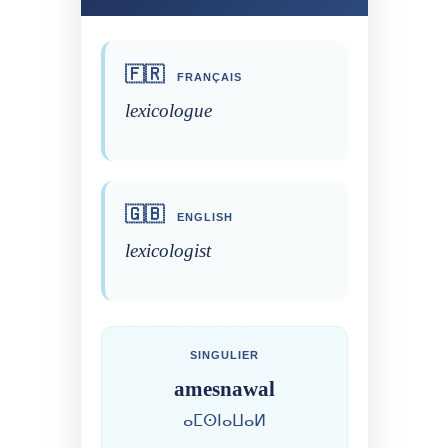
🇫🇷
FRANÇAIS
lexicologue
🇬🇧
ENGLISH
lexicologist
SINGULIER
amesnawal
ⴰⵎⵙⵏⴰⵡⴰⵍ