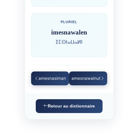
PLURIEL
imesnawalen
ⵉⵎⵙⵏⴰⵡⴰⵍⵏ
amesnasiman
amesnawalnut
Retour au dictionnaire