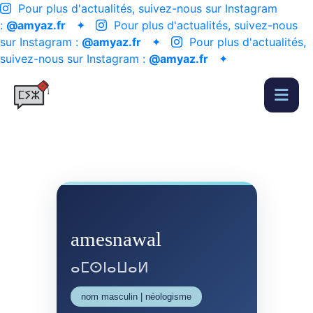
Pour plus d'actualités, suivez-nous sur Instagram
:
@amyaz.fr
✦
Pour plus d'actualités, suivez-nous
sur Instagram :
@amyaz.fr
✦
Pour plus d'actualités,
suivez-nous sur Instagram :
@amyaz.fr
✦
amesnawal
ⴰⵎⵙⵏⴰⵡⴰⵍ
nom masculin | néologisme