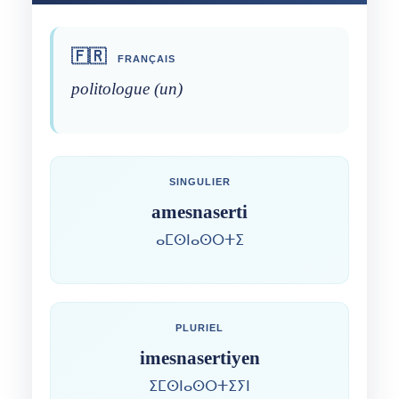
🇫🇷
FRANÇAIS
politologue (un)
SINGULIER
amesnaserti
ⴰⵎⵙⵏⴰⵙⵔⵜⵉ
PLURIEL
imesnasertiyen
ⵉⵎⵙⵏⴰⵙⵔⵜⵉⵢⵏ