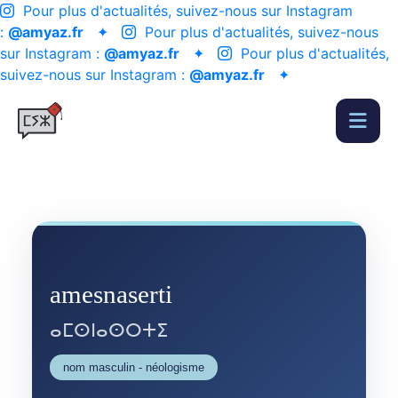
Pour plus d'actualités, suivez-nous sur Instagram
:
@amyaz.fr
✦
Pour plus d'actualités, suivez-nous
sur Instagram :
@amyaz.fr
✦
Pour plus d'actualités,
suivez-nous sur Instagram :
@amyaz.fr
✦
amesnaserti
ⴰⵎⵙⵏⴰⵙⵔⵜⵉ
nom masculin - néologisme