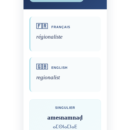
🇫🇷
FRANÇAIS
régionaliste
🇬🇧
ENGLISH
regionalist
SINGULIER
amesnamnaḍ
ⴰⵎⵙⵏⴰⵎⵏⴰⴹ