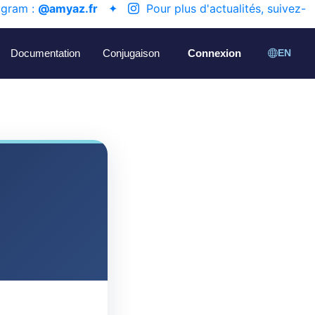
agram :
@amyaz.fr
✦
Pour plus d'actualités, suivez-
Documentation
Conjugaison
Connexion
EN