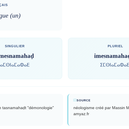
ÇAIS
gue (un)
SINGULIER
PLURIEL
mesnamahaḍ
imesnamaha
ⴰⵎⵙⵏⴰⵎⴰⵀⴰⴹ
ⵉⵎⵙⵏⴰⵎⴰⵀⴰⴹ
SOURCE
om tasnamahaḍt "démonologie"
néologisme créé par Massin M
amyaz.fr