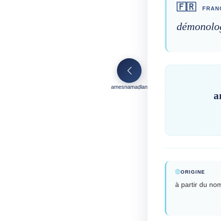
🇫🇷
FRAN
démonolo
amesnamaḍlan
a
ORIGINE
à partir du n