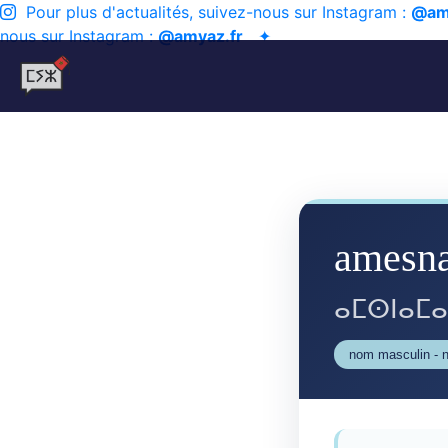
Pour plus d'actualités, suivez-nous sur Instagram :
@am
nous sur Instagram :
@amyaz.fr
✦
amesn
ⴰⵎⵙⵏⴰⵎ
nom masculin - 