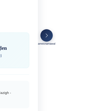
amesnamawal
ḍen
ⵏ
azigh -