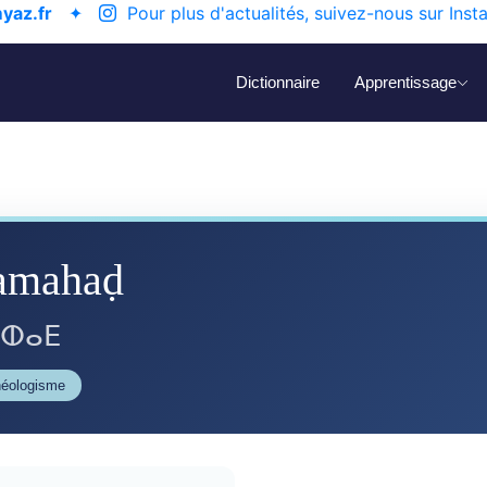
yaz.fr
✦
Pour plus d'actualités, suivez-nous sur Inst
Dictionnaire
Apprentissage
amahaḍ
ⴰⵀⴰⴹ
néologisme