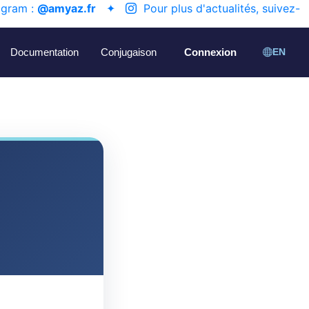
agram :
@amyaz.fr
✦
Pour plus d'actualités, suivez-
Documentation
Conjugaison
Connexion
EN