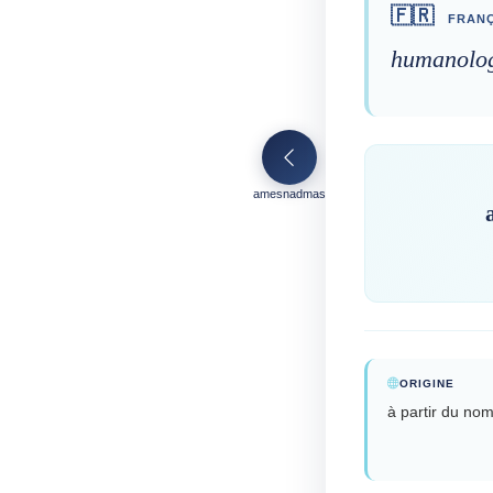
🇫🇷
FRANÇ
humanolog
amesnadmas
ORIGINE
à partir du no