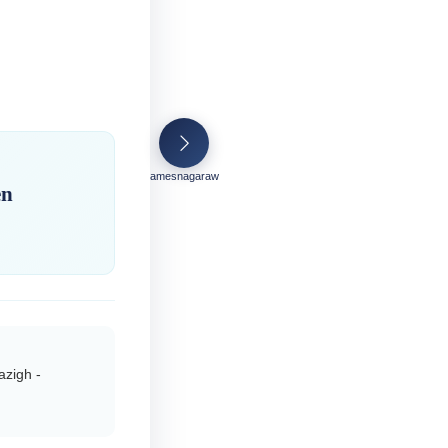
amesnagaraw
en
azigh -