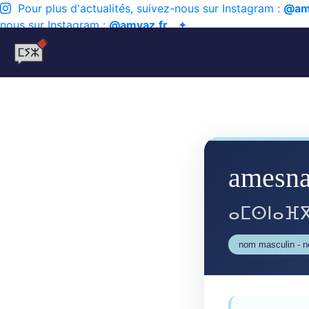
Pour plus d'actualités, suivez-nous sur Instagram :
@am
nous sur Instagram :
@amyaz.fr
✦
amesna
ⴰⵎⵙⵏⴰⴼⴳ
nom masculin - n