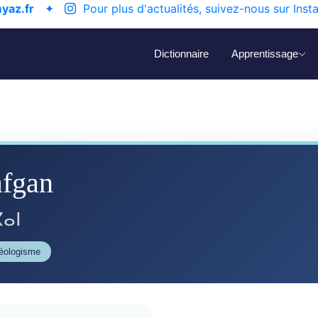
yaz.fr
✦
Pour plus d'actualités, suivez-nous sur Inst
Dictionnaire
Apprentissage
fgan
ⴰⵏ
éologisme