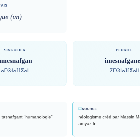
AIS
ue (un)
SINGULIER
PLURIEL
amesnafgan
imesnafgan
ⴰⵎⵙⵏⴰⴼⴳⴰⵏ
ⵉⵎⵙⵏⴰⴼⴳⴰⵏⵏ
SOURCE
m tasnafgant "humanologie"
néologisme créé par Massin M
amyaz.fr