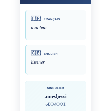
🇫🇷
FRANÇAIS
auditeur
🇬🇧
ENGLISH
listener
SINGULIER
amesḥessi
ⴰⵎⵙⵃⵙⵙⵉ