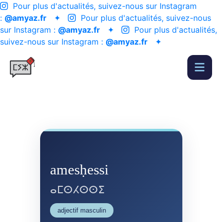
Pour plus d'actualités, suivez-nous sur Instagram
:
@amyaz.fr
✦
Pour plus d'actualités, suivez-nous
sur Instagram :
@amyaz.fr
✦
Pour plus d'actualités,
suivez-nous sur Instagram :
@amyaz.fr
✦
amesḥessi
ⴰⵎⵙⵃⵙⵙⵉ
adjectif masculin