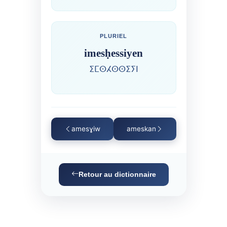
PLURIEL
imesḥessiyen
ⵉⵎⵙⵃⵙⵙⵉⵢⵏ
amesɣiw
ameskan
Retour au dictionnaire