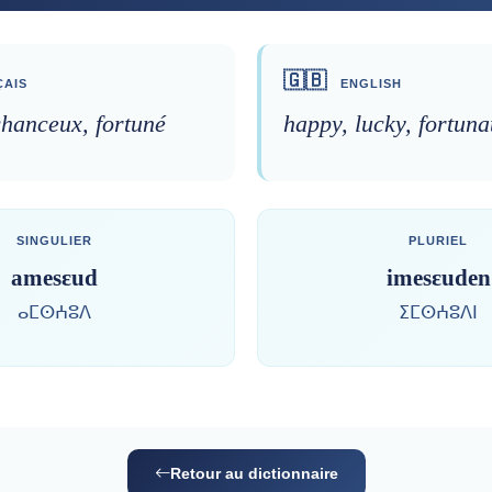
🇬🇧
AIS
ENGLISH
chanceux, fortuné
happy, lucky, fortuna
SINGULIER
PLURIEL
amesɛud
imesɛuden
ⴰⵎⵙⵄⵓⴷ
ⵉⵎⵙⵄⵓⴷⵏ
Retour au dictionnaire