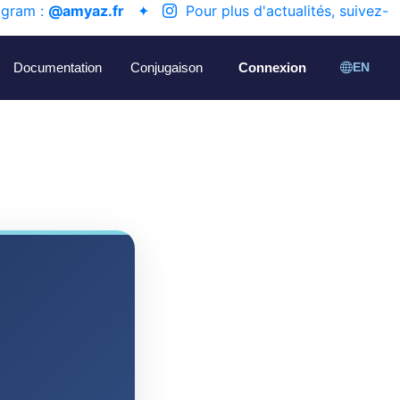
agram :
@amyaz.fr
✦
Pour plus d'actualités, suivez-
Documentation
Conjugaison
Connexion
EN