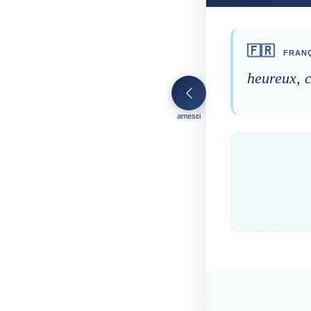
🇫🇷
FRANÇ
heureux, 
amesɛi