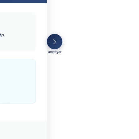
te
amesɣar