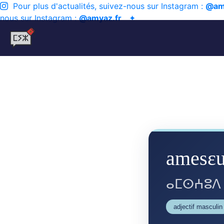
Pour plus d'actualités, suivez-nous sur Instagram :
@am
nous sur Instagram :
@amyaz.fr
✦
amesɛ
ⴰⵎⵙⵄⵓⴷ
adjectif masculin