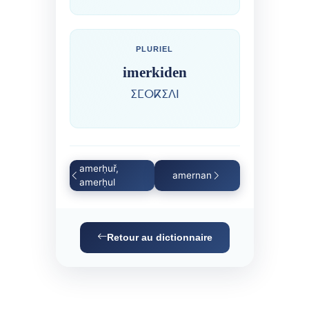
PLURIEL
imerkiden
ⵉⵎⵔⴽⵉⴷⵏ
amerḥuř,
amernan
amerḥul
Retour au dictionnaire