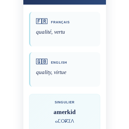
🇫🇷
FRANÇAIS
qualité, vertu
🇬🇧
ENGLISH
quality, virtue
SINGULIER
amerkid
ⴰⵎⵔⴽⵉⴷ