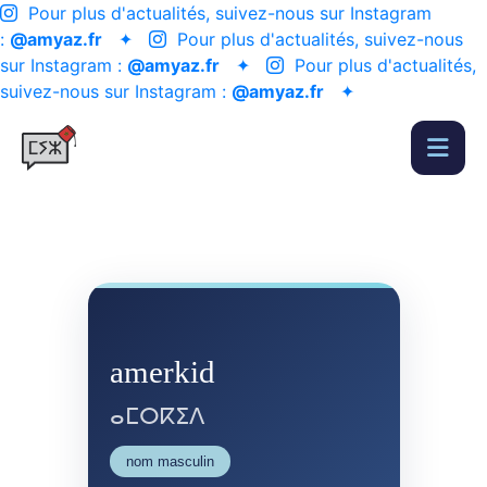
Pour plus d'actualités, suivez-nous sur Instagram
:
@amyaz.fr
✦
Pour plus d'actualités, suivez-nous
sur Instagram :
@amyaz.fr
✦
Pour plus d'actualités,
suivez-nous sur Instagram :
@amyaz.fr
✦
amerkid
ⴰⵎⵔⴽⵉⴷ
nom masculin