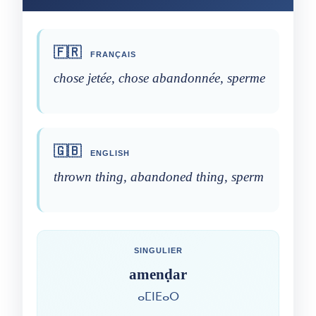
🇫🇷
FRANÇAIS
chose jetée, chose abandonnée, sperme
🇬🇧
ENGLISH
thrown thing, abandoned thing, sperm
SINGULIER
amenḍar
ⴰⵎⵏⴹⴰⵔ