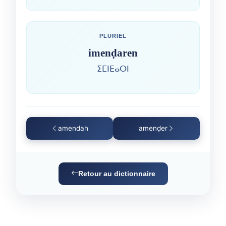
PLURIEL
imenḍaren
ⵉⵎⵏⴹⴰⵔⵏ
amendah
amenḍer
Retour au dictionnaire