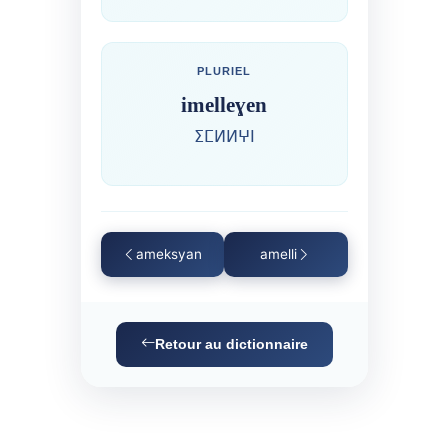
PLURIEL
imelleɣen
ⵉⵎⵍⵍⵖⵏ
ameksyan
amelli
Retour au dictionnaire