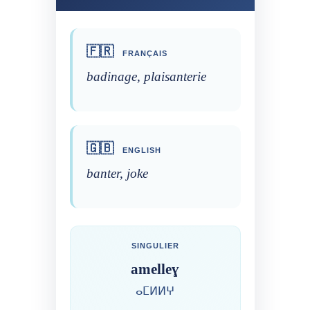
🇫🇷
FRANÇAIS
badinage, plaisanterie
🇬🇧
ENGLISH
banter, joke
SINGULIER
amelleɣ
ⴰⵎⵍⵍⵖ