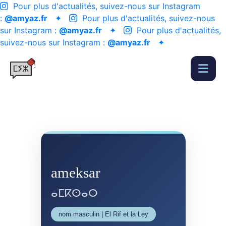
Pour plus d'actualités, suivez-nous sur Instagram
:
@amyaz.fr
✦
Pour plus d'actualités, suivez-nous
sur Instagram :
@amyaz.fr
✦
Pour plus d'actualités,
suivez-nous sur Instagram :
@amyaz.fr
✦
ameksar
ⴰⵎⴽⵙⴰⵔ
nom masculin | El Rif et la Ley