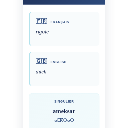
🇫🇷
FRANÇAIS
rigole
🇬🇧
ENGLISH
ditch
SINGULIER
ameksar
ⴰⵎⴽⵙⴰⵔ