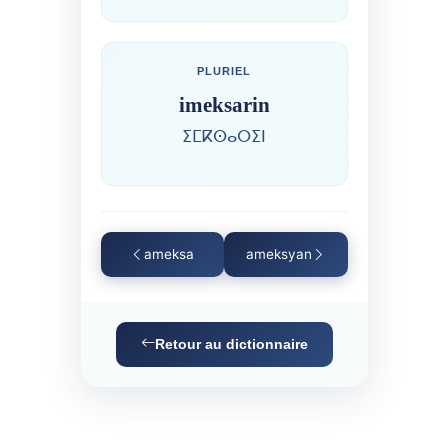
PLURIEL
imeksarin
ⵉⵎⴽⵙⴰⵔⵉⵏ
ameksa
ameksyan
Retour au dictionnaire