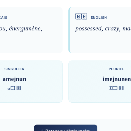
🇬🇧
AIS
ENGLISH
fou, énergumène,
possessed, crazy, mad
SINGULIER
PLURIEL
amejnun
imejnunen
ⴰⵎⵊⵏⵓⵏ
ⵉⵎⵊⵏⵓⵏⵏ
Retour au dictionnaire