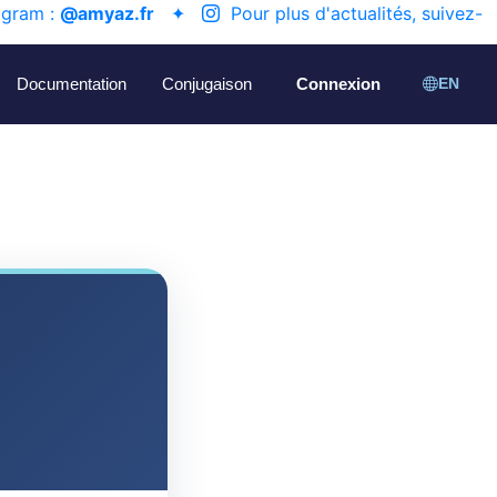
agram :
@amyaz.fr
✦
Pour plus d'actualités, suivez-
Documentation
Conjugaison
Connexion
EN