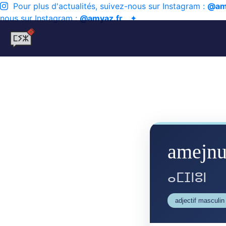
Pour plus d'actualités, suivez-nous sur Instagram :
@am
nous sur Instagram :
@amyaz.fr
✦
amejn
ⴰⵎⵊⵏⵓⵏ
adjectif masculin