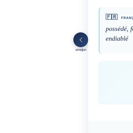
🇫🇷
FRANÇ
possédé, 
endiablé
amejjun