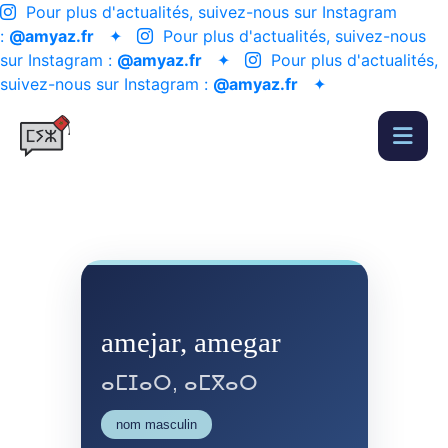
Pour plus d'actualités, suivez-nous sur Instagram
:
@amyaz.fr
✦
Pour plus d'actualités, suivez-nous
sur Instagram :
@amyaz.fr
✦
Pour plus d'actualités,
suivez-nous sur Instagram :
@amyaz.fr
✦
amejar, amegar
ⴰⵎⵊⴰⵔ, ⴰⵎⴳⴰⵔ
nom masculin