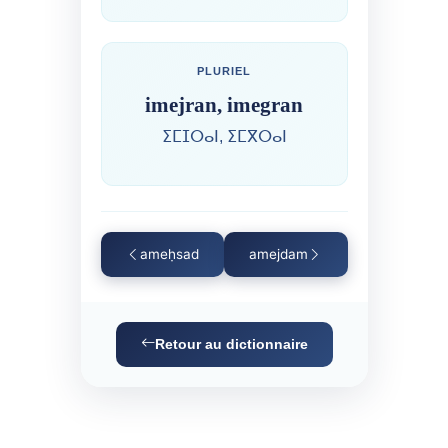
PLURIEL
imejran, imegran
ⵉⵎⵊⵔⴰⵏ, ⵉⵎⴳⵔⴰⵏ
ameḥsad
amejdam
Retour au dictionnaire