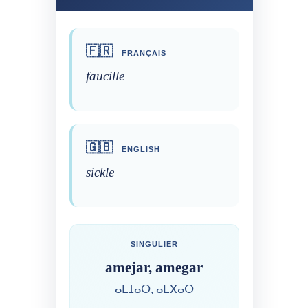
🇫🇷
FRANÇAIS
faucille
🇬🇧
ENGLISH
sickle
SINGULIER
amejar, amegar
ⴰⵎⵊⴰⵔ, ⴰⵎⴳⴰⵔ