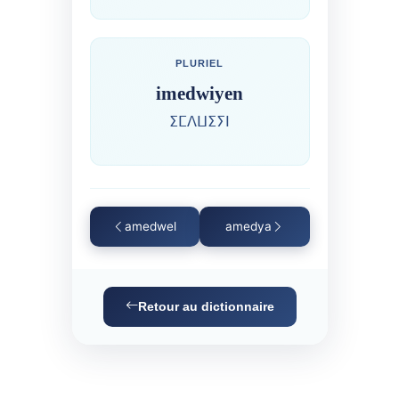
PLURIEL
imedwiyen
ⵉⵎⴷⵡⵉⵢⵏ
amedwel
amedya
Retour au dictionnaire