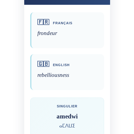
🇫🇷
FRANÇAIS
frondeur
🇬🇧
ENGLISH
rebelliousness
SINGULIER
amedwi
ⴰⵎⴷⵡⵉ