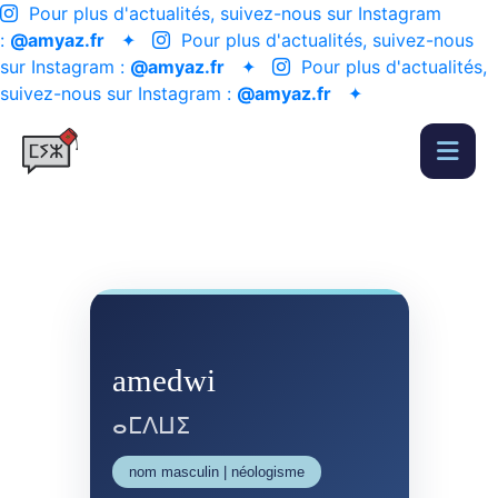
Pour plus d'actualités, suivez-nous sur Instagram
:
@amyaz.fr
✦
Pour plus d'actualités, suivez-nous
sur Instagram :
@amyaz.fr
✦
Pour plus d'actualités,
suivez-nous sur Instagram :
@amyaz.fr
✦
amedwi
ⴰⵎⴷⵡⵉ
nom masculin | néologisme