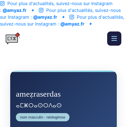
Pour plus d'actualités, suivez-nous sur Instagram
:
@amyaz.fr
✦
Pour plus d'actualités, suivez-nous
sur Instagram :
@amyaz.fr
✦
Pour plus d'actualités,
suivez-nous sur Instagram :
@amyaz.fr
✦
ameẓraserdas
ⴰⵎⵥⵔⴰⵙⵔⴷⴰⵙ
nom masculin - néologimse