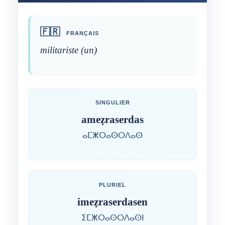
🇫🇷
FRANÇAIS
militariste (un)
SINGULIER
ameẓraserdas
ⴰⵎⵥⵔⴰⵙⵔⴷⴰⵙ
PLURIEL
imeẓraserdasen
ⵉⵎⵥⵔⴰⵙⵔⴷⴰⵙⵏ