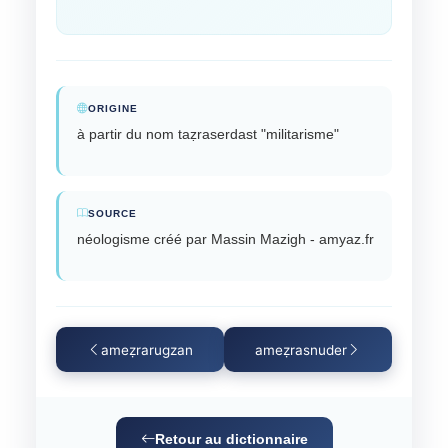
ORIGINE
à partir du nom taẓraserdast "militarisme"
SOURCE
néologisme créé par Massin Mazigh - amyaz.fr
ameẓrarugzan
ameẓrasnuder
Retour au dictionnaire