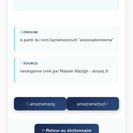
ORIGINE
à partir du nom taẓramesmunt "associationnisme"
SOURCE
néologisme créé par Massin Mazigh - amyaz.fr
ameẓramaziɣ
ameẓrameṭṭuḍ
Retour au dictionnaire