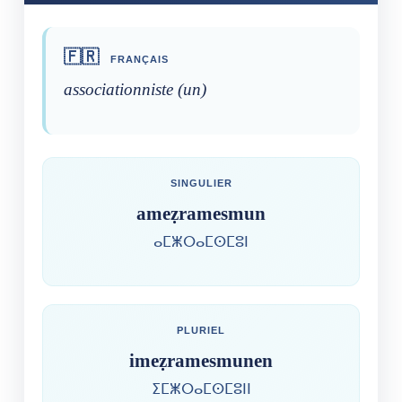
🇫🇷
FRANÇAIS
associationniste (un)
SINGULIER
ameẓramesmun
ⴰⵎⵥⵔⴰⵎⵙⵎⵓⵏ
PLURIEL
imeẓramesmunen
ⵉⵎⵥⵔⴰⵎⵙⵎⵓⵏⵏ