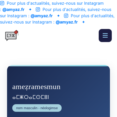
Pour plus d'actualités, suivez-nous sur Instagram
:
@amyaz.fr
✦
Pour plus d'actualités, suivez-nous
sur Instagram :
@amyaz.fr
✦
Pour plus d'actualités,
suivez-nous sur Instagram :
@amyaz.fr
✦
ameẓramesmun
ⴰⵎⵥⵔⴰⵎⵙⵎⵓⵏ
nom masculin - néologimse