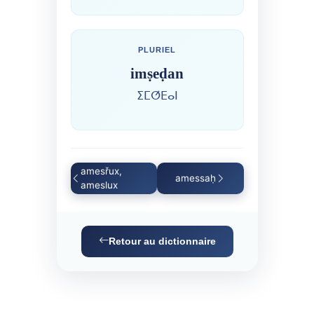
PLURIEL
imṣeḍan
ⵉⵎⵚⴹⴰⵏ
amesřux,
amessaḥ
ameslux
Retour au dictionnaire