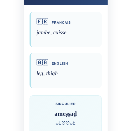
🇫🇷
FRANÇAIS
jambe, cuisse
🇬🇧
ENGLISH
leg, thigh
SINGULIER
ameṣṣaḍ
ⴰⵎⵚⵚⴰⴹ