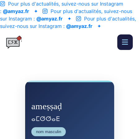
Pour plus d'actualités, suivez-nous sur Instagram
:
@amyaz.fr
✦
Pour plus d'actualités, suivez-nous
sur Instagram :
@amyaz.fr
✦
Pour plus d'actualités,
suivez-nous sur Instagram :
@amyaz.fr
✦
ameṣṣaḍ
ⴰⵎⵚⵚⴰⴹ
nom masculin