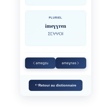
PLURIEL
imeɣɣren
ⵉⵎⵖⵖⵔⵏ
amegzu
ameɣnas
Retour au dictionnaire