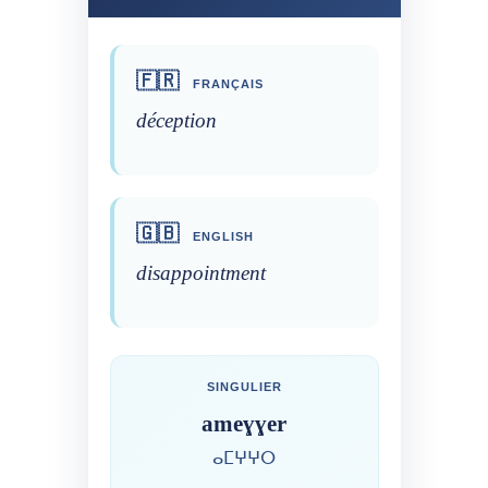
🇫🇷
FRANÇAIS
déception
🇬🇧
ENGLISH
disappointment
SINGULIER
ameɣɣer
ⴰⵎⵖⵖⵔ