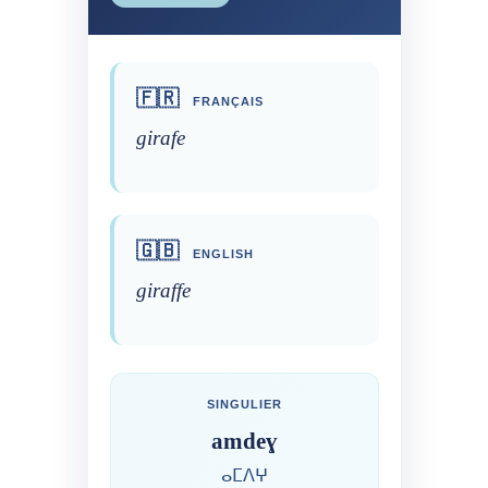
🇫🇷
FRANÇAIS
girafe
🇬🇧
ENGLISH
giraffe
SINGULIER
amdeɣ
ⴰⵎⴷⵖ