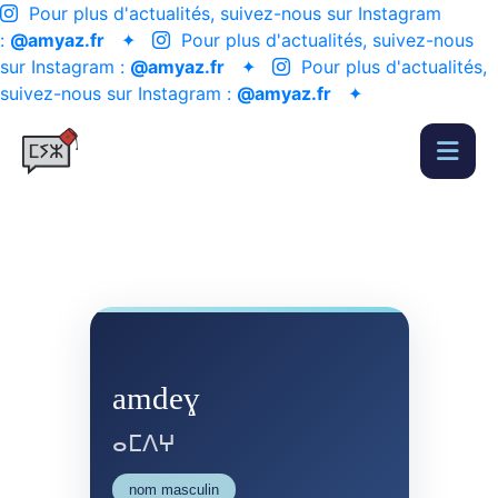
Pour plus d'actualités, suivez-nous sur Instagram
:
@amyaz.fr
✦
Pour plus d'actualités, suivez-nous
sur Instagram :
@amyaz.fr
✦
Pour plus d'actualités,
suivez-nous sur Instagram :
@amyaz.fr
✦
amdeɣ
ⴰⵎⴷⵖ
nom masculin