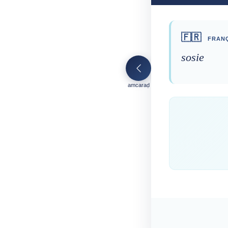
🇫🇷
FRANÇ
sosie
amcaraḍ