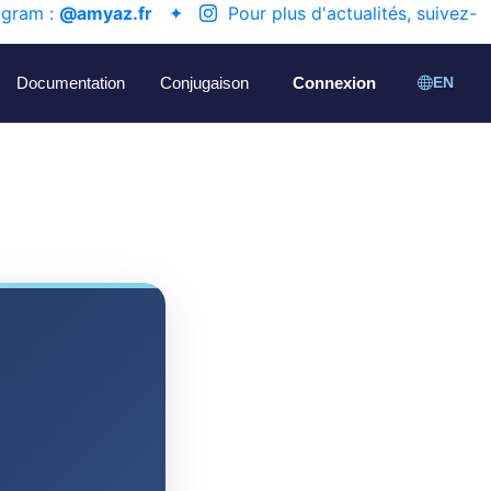
agram :
@amyaz.fr
✦
Pour plus d'actualités, suivez-
Documentation
Conjugaison
Connexion
EN