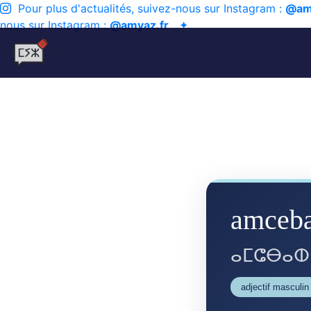
Pour plus d'actualités, suivez-nous sur Instagram :
@am
nous sur Instagram :
@amyaz.fr
✦
amceb
ⴰⵎⵛⴱⴰⵀ
adjectif masculin