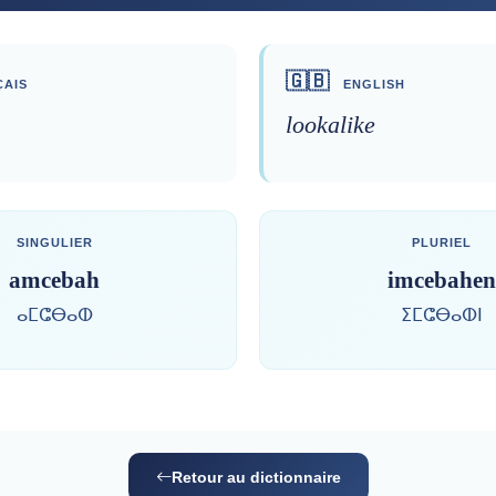
🇬🇧
AIS
ENGLISH
lookalike
SINGULIER
PLURIEL
amcebah
imcebahen
ⴰⵎⵛⴱⴰⵀ
ⵉⵎⵛⴱⴰⵀⵏ
Retour au dictionnaire