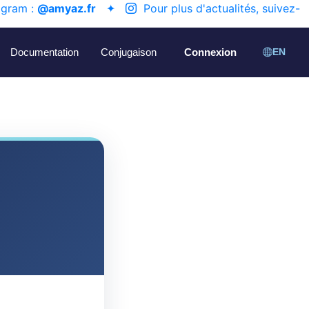
agram :
@amyaz.fr
✦
Pour plus d'actualités, suivez-
Documentation
Conjugaison
Connexion
EN