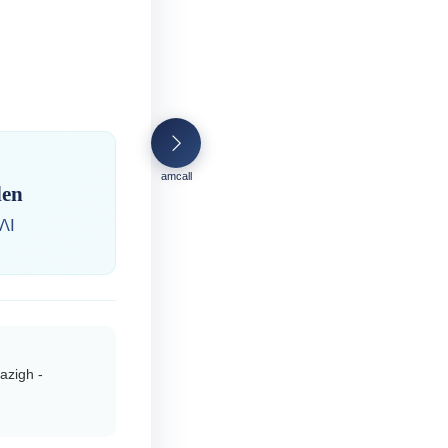
amcall
den
ⴷⵏ
azigh -