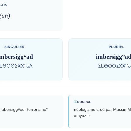
AIS
 (un)
SINGULIER
PLURIEL
mbersiggʷad
imbersiggʷa
ⵎⴱⵔⵙⵉⴳⴳⵯⴰⴷ
ⵉⵎⴱⵔⵙⵉⴳⴳⵯⴰ
SOURCE
m abersiggʷed "terrorisme"
néologisme créé par Massin M
amyaz.fr