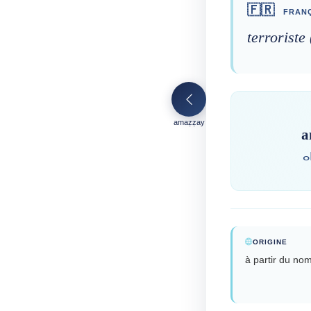
🇫🇷
FRANÇ
terroriste
amaẓẓay
a
ⴰ
ORIGINE
à partir du no