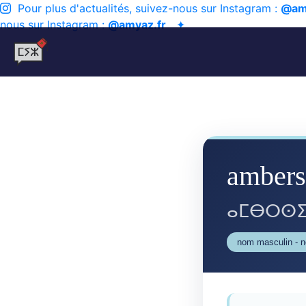
Pour plus d'actualités, suivez-nous sur Instagram :
@am
nous sur Instagram :
@amyaz.fr
✦
ambers
ⴰⵎⴱⵔⵙⵉ
nom masculin - 