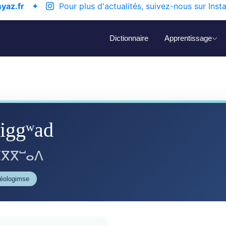
yaz.fr
✦
Pour plus d'actualités, suivez-nous sur Inst
Dictionnaire
Apprentissage
iggʷad
ⴳⴳⵯⴰⴷ
néologimse