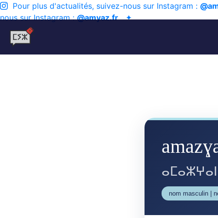
Pour plus d'actualités, suivez-nous sur Instagram :
@am
nous sur Instagram :
@amyaz.fr
✦
amazɣ
ⴰⵎⴰⵣⵖⴰⵏ
nom masculin | 