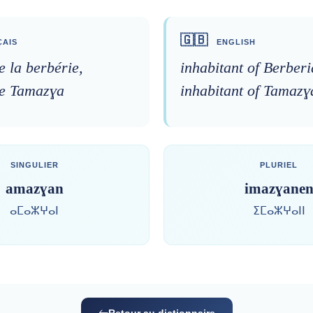
🇬🇧
AIS
ENGLISH
e la berbérie,
inhabitant of Berberi
de Tamazɣa
inhabitant of Tamazɣ
SINGULIER
PLURIEL
amazɣan
imazɣane
ⴰⵎⴰⵣⵖⴰⵏ
ⵉⵎⴰⵣⵖⴰⵏⵏ
Retour au dictionnaire