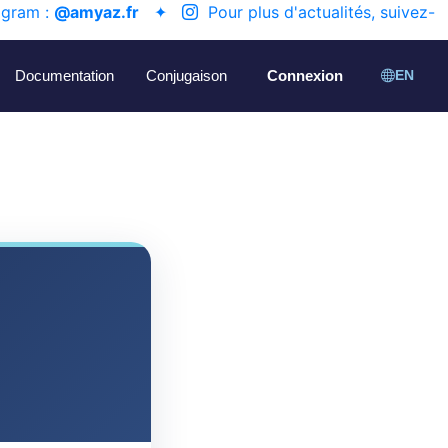
agram :
@amyaz.fr
✦
Pour plus d'actualités, suivez-
Documentation
Conjugaison
Connexion
EN