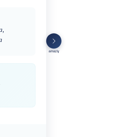
a,
a
amaziɣ
n