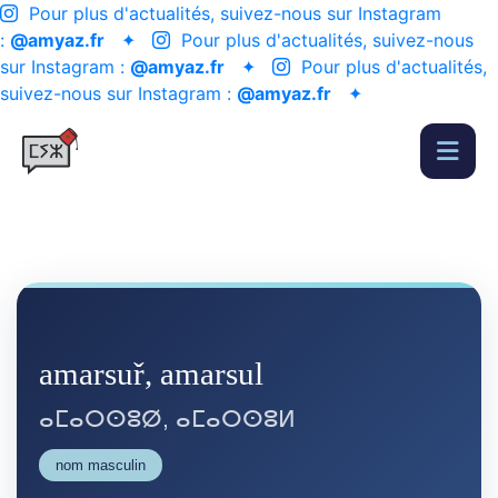
Pour plus d'actualités, suivez-nous sur Instagram
:
@amyaz.fr
✦
Pour plus d'actualités, suivez-nous
sur Instagram :
@amyaz.fr
✦
Pour plus d'actualités,
suivez-nous sur Instagram :
@amyaz.fr
✦
amarsuř, amarsul
ⴰⵎⴰⵔⵙⵓⵁ, ⴰⵎⴰⵔⵙⵓⵍ
nom masculin