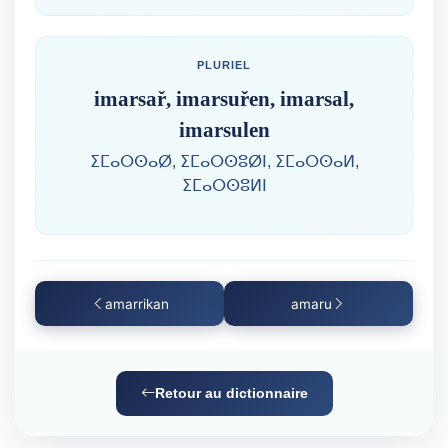
PLURIEL
imarsař, imarsuřen, imarsal,
imarsulen
ⵉⵎⴰⵔⵙⴰⵁ, ⵉⵎⴰⵔⵙⵓⵁⵏ, ⵉⵎⴰⵔⵙⴰⵍ,
ⵉⵎⴰⵔⵙⵓⵍⵏ
amarrikan
amaru
Retour au dictionnaire