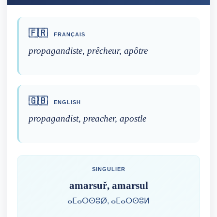
🇫🇷
FRANÇAIS
propagandiste, prêcheur, apôtre
🇬🇧
ENGLISH
propagandist, preacher, apostle
SINGULIER
amarsuř, amarsul
ⴰⵎⴰⵔⵙⵓⵁ, ⴰⵎⴰⵔⵙⵓⵍ