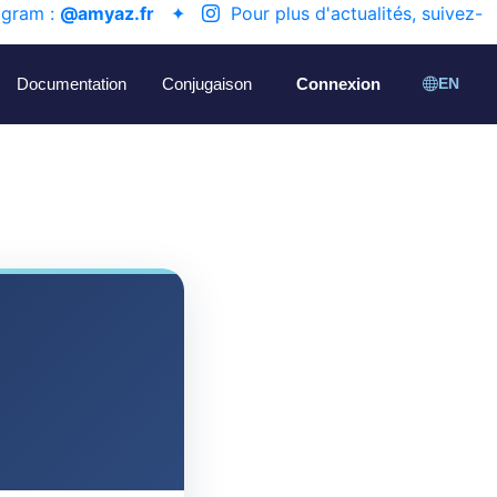
agram :
@amyaz.fr
✦
Pour plus d'actualités, suivez-
Documentation
Conjugaison
Connexion
EN