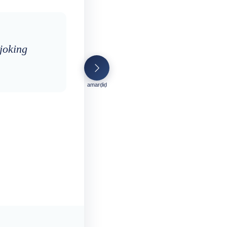
 joking
amarḍiḍ