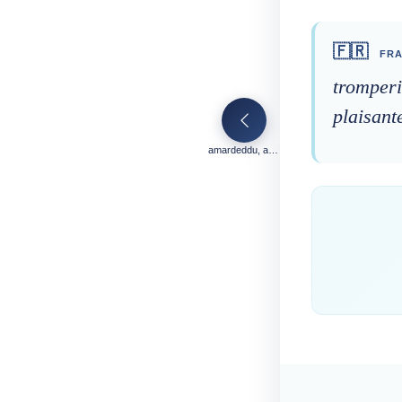
🇫🇷
FRA
tromperi
plaisant
amardeddu, amerdeddu