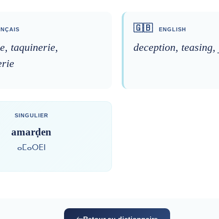
🇬🇧
NÇAIS
ENGLISH
e, taquinerie,
deception, teasing,
erie
SINGULIER
amarḍen
ⴰⵎⴰⵔⴹⵏ
Retour au dictionnaire