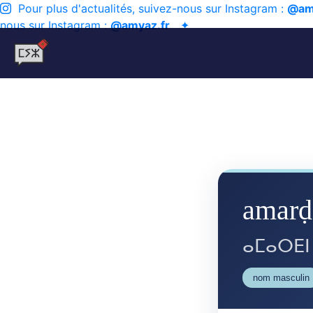
Pour plus d'actualités, suivez-nous sur Instagram :
@am
nous sur Instagram :
@amyaz.fr
✦
amarḍ
ⴰⵎⴰⵔⴹⵏ
nom masculin