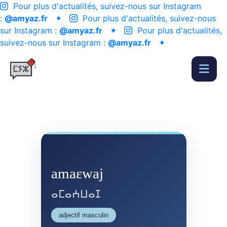
Pour plus d'actualités, suivez-nous sur Instagram
:
@amyaz.fr
✦
Pour plus d'actualités, suivez-nous
sur Instagram :
@amyaz.fr
✦
Pour plus d'actualités,
suivez-nous sur Instagram :
@amyaz.fr
✦
amaɛwaj
ⴰⵎⴰⵄⵡⴰⵊ
adjectif masculin