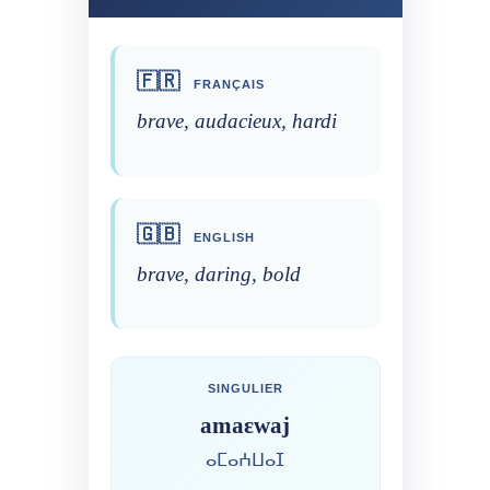
🇫🇷
FRANÇAIS
brave, audacieux, hardi
🇬🇧
ENGLISH
brave, daring, bold
SINGULIER
amaɛwaj
ⴰⵎⴰⵄⵡⴰⵊ