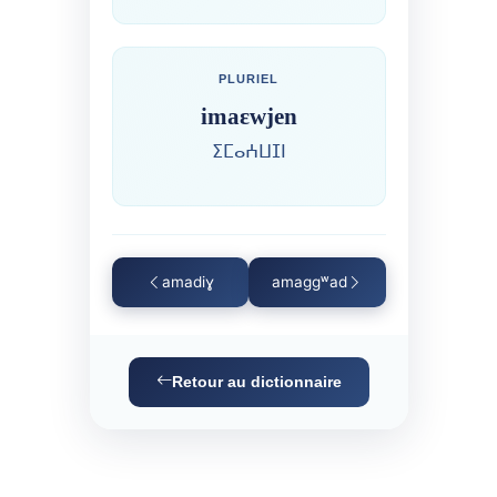
PLURIEL
imaɛwjen
ⵉⵎⴰⵄⵡⵊⵏ
amadiɣ
amaggʷad
Retour au dictionnaire