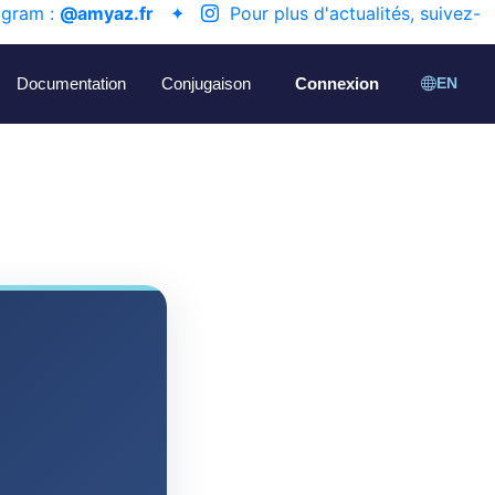
agram :
@amyaz.fr
✦
Pour plus d'actualités, suivez-
Documentation
Conjugaison
Connexion
EN