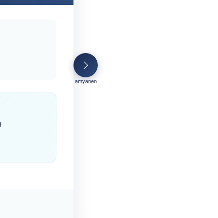
amɣanen
n