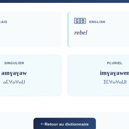
🇬🇧
AIS
ENGLISH
rebel
SINGULIER
PLURIEL
amɣaɣaw
imɣaɣawe
ⴰⵎⵖⴰⵖⴰⵡ
ⵉⵎⵖⴰⵖⴰⵡⵏ
Retour au dictionnaire