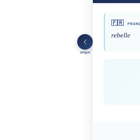
🇫🇷
FRANÇ
rebelle
amgun