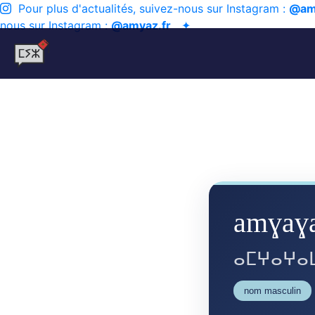
Pour plus d'actualités, suivez-nous sur Instagram :
@am
nous sur Instagram :
@amyaz.fr
✦
amɣaɣ
ⴰⵎⵖⴰⵖⴰ
nom masculin