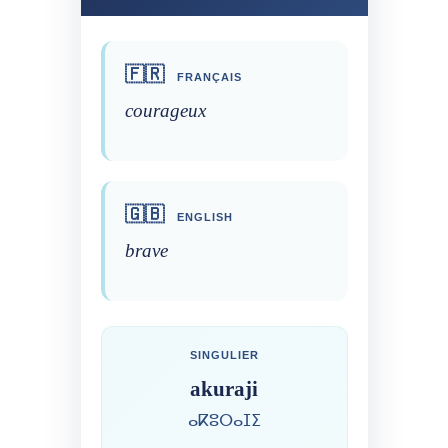
🇫🇷
FRANÇAIS
courageux
🇬🇧
ENGLISH
brave
SINGULIER
akuraji
ⴰⴽⵓⵔⴰⵊⵉ