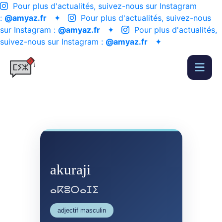
Pour plus d'actualités, suivez-nous sur Instagram
:
@amyaz.fr
✦
Pour plus d'actualités, suivez-nous
sur Instagram :
@amyaz.fr
✦
Pour plus d'actualités,
suivez-nous sur Instagram :
@amyaz.fr
✦
akuraji
ⴰⴽⵓⵔⴰⵊⵉ
adjectif masculin