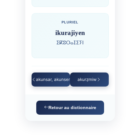
PLURIEL
ikurajiyen
ⵉⴽⵓⵔⴰⵊⵉⵢⵏ
akunsar, akunser
akurẓmiw
Retour au dictionnaire