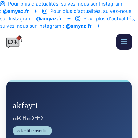
Pour plus d'actualités, suivez-nous sur Instagram
:
@amyaz.fr
✦
Pour plus d'actualités, suivez-nous
sur Instagram :
@amyaz.fr
✦
Pour plus d'actualités,
suivez-nous sur Instagram :
@amyaz.fr
✦
akfayti
ⴰⴽⴼⴰⵢⵜⵉ
adjectif masculin