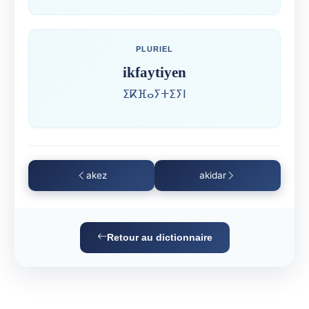
PLURIEL
ikfaytiyen
ⵉⴽⴼⴰⵢⵜⵉⵢⵏ
akez
akidar
Retour au dictionnaire