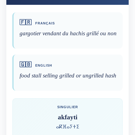
🇫🇷
FRANÇAIS
gargotier vendant du hachis grillé ou non
🇬🇧
ENGLISH
food stall selling grilled or ungrilled hash
SINGULIER
akfayti
ⴰⴽⴼⴰⵢⵜⵉ