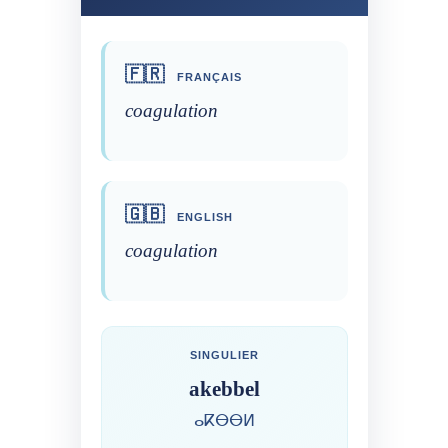
🇫🇷
FRANÇAIS
coagulation
🇬🇧
ENGLISH
coagulation
SINGULIER
akebbel
ⴰⴽⴱⴱⵍ