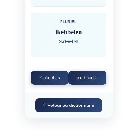
PLURIEL
ikebbelen
ⵉⴽⴱⴱⵍⵏ
akebbas
akebbuḍ
Retour au dictionnaire