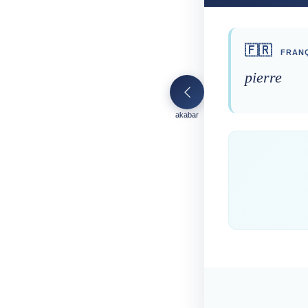
🇫🇷
FRANÇ
pierre
akabar