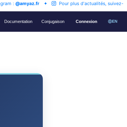
agram :
@amyaz.fr
✦
Pour plus d'actualités, suivez-
Documentation
Conjugaison
Connexion
EN