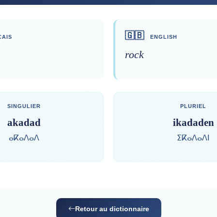
🇬🇧
AIS
ENGLISH
rock
SINGULIER
PLURIEL
akadad
ikadaden
ⴰⴽⴰⴷⴰⴷ
ⵉⴽⴰⴷⴰⴷⵏ
Retour au dictionnaire