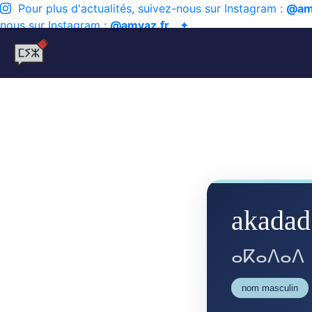
Pour plus d'actualités, suivez-nous sur Instagram :
@am
nous sur Instagram :
@amyaz.fr
✦
akadad
ⴰⴽⴰⴷⴰⴷ
nom masculin