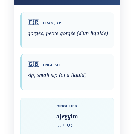
🇫🇷
FRANÇAIS
gorgée, petite gorgée (d'un liquide)
🇬🇧
ENGLISH
sip, small sip (of a liquid)
SINGULIER
ajeɣɣim
ⴰⵊⵖⵖⵉⵎ