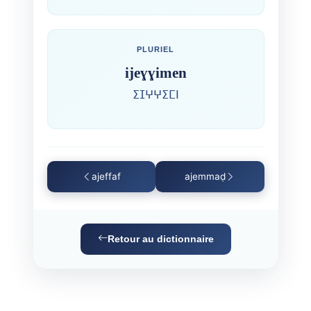
PLURIEL
ijeɣɣimen
ⵉⵊⵖⵖⵉⵎⵏ
ajeffaf
ajemmaḍ
Retour au dictionnaire