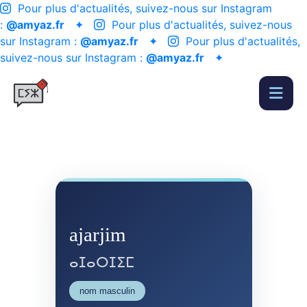
Pour plus d'actualités, suivez-nous sur Instagram
:
@amyaz.fr
✦
Pour plus d'actualités, suivez-nous
sur Instagram :
@amyaz.fr
✦
Pour plus d'actualités,
suivez-nous sur Instagram :
@amyaz.fr
✦
ajarjim
ⴰⵊⴰⵔⵊⵉⵎ
nom masculin