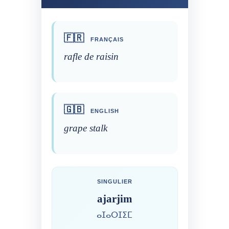
🇫🇷
FRANÇAIS
rafle de raisin
🇬🇧
ENGLISH
grape stalk
SINGULIER
ajarjim
ⴰⵊⴰⵔⵊⵉⵎ