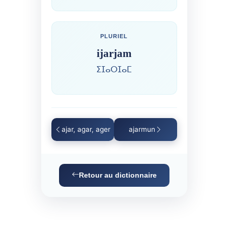
PLURIEL
ijarjam
ⵉⵊⴰⵔⵊⴰⵎ
ajar, agar, ager
ajarmun
Retour au dictionnaire