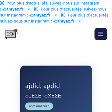
Pour plus d'actualités, suivez-nous sur Instagram
:
@amyaz.fr
✦
Pour plus d'actualités, suivez-nous
sur Instagram :
@amyaz.fr
✦
Pour plus d'actualités,
suivez-nous sur Instagram :
@amyaz.fr
✦
ajḍiḍ, agḍiḍ
ⴰⵊⴹⵉⴹ, ⴰⴳⴹⵉⴹ
nom masculin