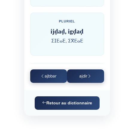
PLURIEL
ijḍaḍ, igḍaḍ
ⵉⵊⴹⴰⴹ, ⵉⴳⴹⴰⴹ
ajbbar
ajdir
Retour au dictionnaire