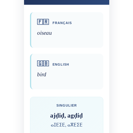
🇫🇷
FRANÇAIS
oiseau
🇬🇧
ENGLISH
bird
SINGULIER
ajḍiḍ, agḍiḍ
ⴰⵊⴹⵉⴹ, ⴰⴳⴹⵉⴹ