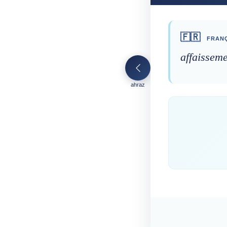
🇫🇷
FRANÇ
affaissem
ahraz