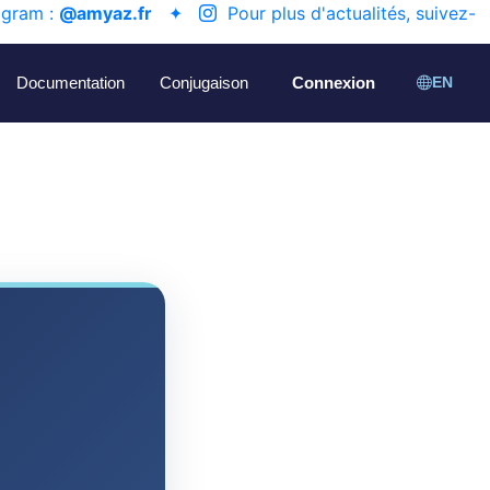
agram :
@amyaz.fr
✦
Pour plus d'actualités, suivez-
Documentation
Conjugaison
Connexion
EN