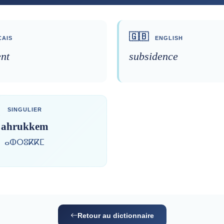
🇬🇧
AIS
ENGLISH
ent
subsidence
SINGULIER
ahrukkem
ⴰⵀⵔⵓⴽⴽⵎ
Retour au dictionnaire