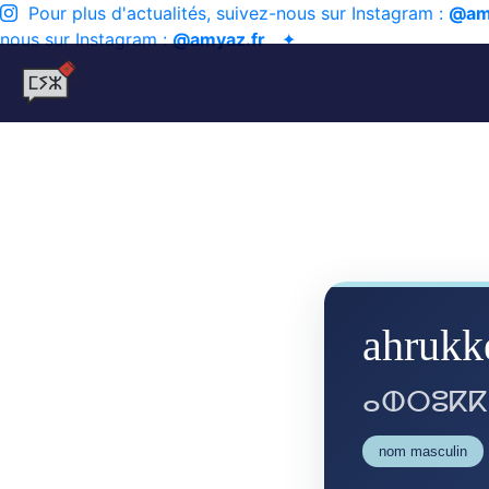
Pour plus d'actualités, suivez-nous sur Instagram :
@am
nous sur Instagram :
@amyaz.fr
✦
ahruk
ⴰⵀⵔⵓⴽⴽ
nom masculin