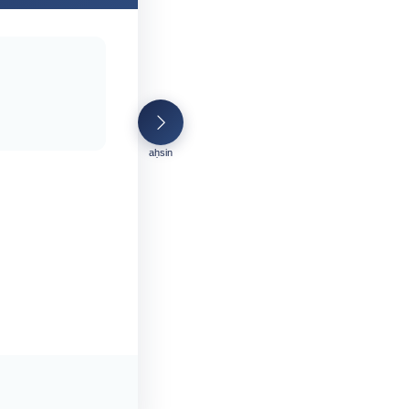
aḥsin