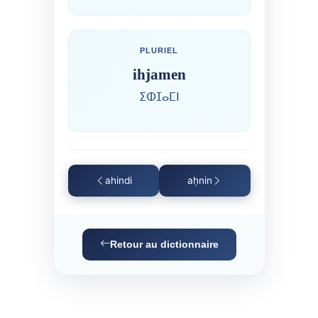
PLURIEL
ihjamen
ⵉⵀⵊⴰⵎⵏ
ahindi
aḥnin
Retour au dictionnaire