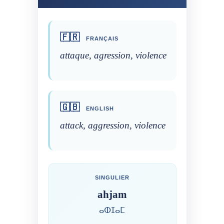
🇫🇷
FRANÇAIS
attaque, agression, violence
🇬🇧
ENGLISH
attack, aggression, violence
SINGULIER
ahjam
ⴰⵀⵊⴰⵎ