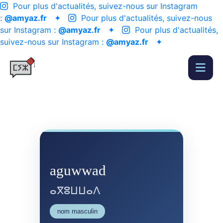
Pour plus d'actualités, suivez-nous sur Instagram
:
@amyaz.fr
✦
Pour plus d'actualités, suivez-nous
sur Instagram :
@amyaz.fr
✦
Pour plus d'actualités,
suivez-nous sur Instagram :
@amyaz.fr
✦
aguwwad
ⴰⴳⵓⵡⵡⴰⴷ
nom masculin