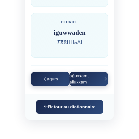
PLURIEL
iguwwaden
ⵉⴳⵓⵡⵡⴰⴷⵏ
aǧuxxam,
agurs
alluxxam
Retour au dictionnaire