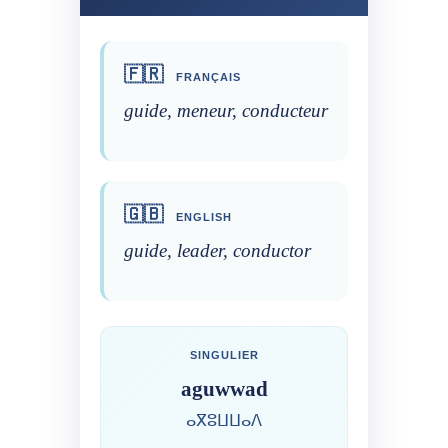
🇫🇷
FRANÇAIS
guide, meneur, conducteur
🇬🇧
ENGLISH
guide, leader, conductor
SINGULIER
aguwwad
ⴰⴳⵓⵡⵡⴰⴷ