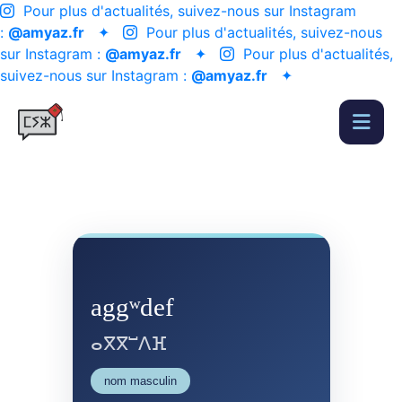
Pour plus d'actualités, suivez-nous sur Instagram
:
@amyaz.fr
✦
Pour plus d'actualités, suivez-nous
sur Instagram :
@amyaz.fr
✦
Pour plus d'actualités,
suivez-nous sur Instagram :
@amyaz.fr
✦
aggʷdef
ⴰⴳⴳⵯⴷⴼ
nom masculin