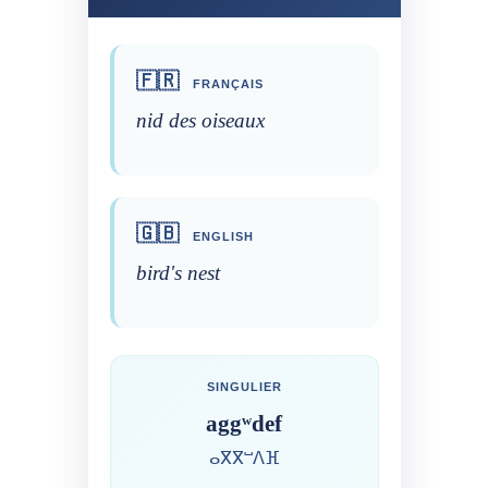
🇫🇷
FRANÇAIS
nid des oiseaux
🇬🇧
ENGLISH
bird's nest
SINGULIER
aggʷdef
ⴰⴳⴳⵯⴷⴼ