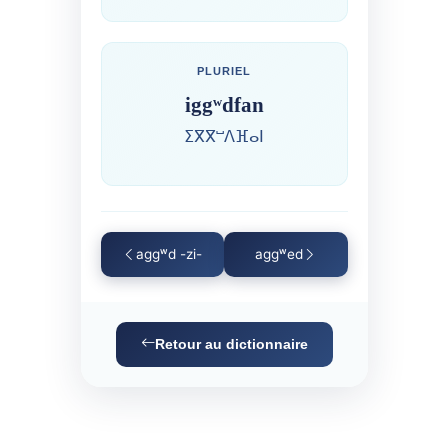
PLURIEL
iggʷdfan
ⵉⴳⴳⵯⴷⴼⴰⵏ
aggʷd -zi-
aggʷed
Retour au dictionnaire