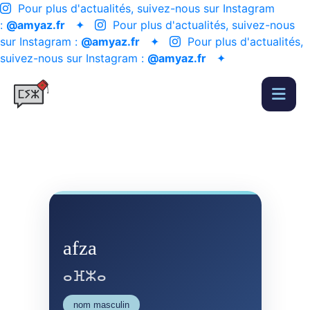
Pour plus d'actualités, suivez-nous sur Instagram
:
@amyaz.fr
✦
Pour plus d'actualités, suivez-nous
sur Instagram :
@amyaz.fr
✦
Pour plus d'actualités,
suivez-nous sur Instagram :
@amyaz.fr
✦
afza
ⴰⴼⵣⴰ
nom masculin