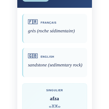
🇫🇷
FRANÇAIS
grès (roche sédimentaire)
🇬🇧
ENGLISH
sandstone (sedimentary rock)
SINGULIER
afza
ⴰⴼⵣⴰ