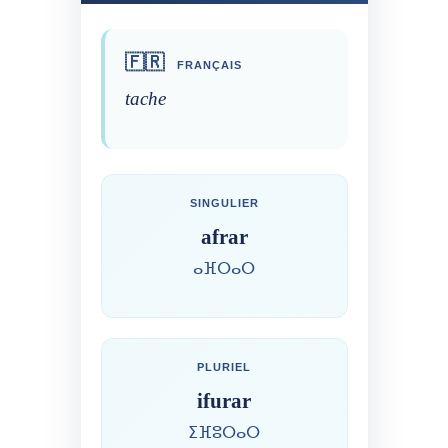
🇫🇷
FRANÇAIS
tache
SINGULIER
afrar
ⴰⴼⵔⴰⵔ
PLURIEL
ifurar
ⵉⴼⵓⵔⴰⵔ