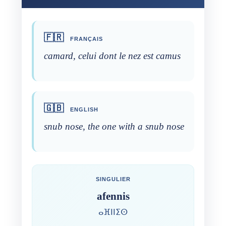
🇫🇷
FRANÇAIS
camard, celui dont le nez est camus
🇬🇧
ENGLISH
snub nose, the one with a snub nose
SINGULIER
afennis
ⴰⴼⵏⵏⵉⵙ