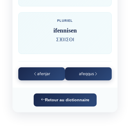
PLURIEL
ifennisen
ⵉⴼⵏⵏⵉⵙⵏ
afenjar
afeqqus
Retour au dictionnaire