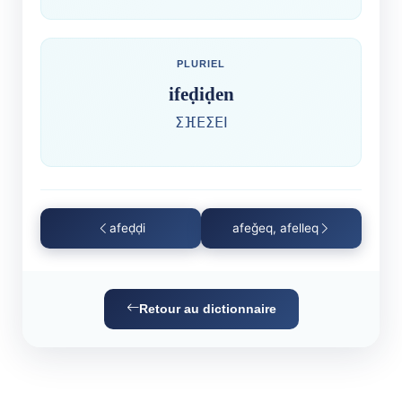
PLURIEL
ifeḍiḍen
ⵉⴼⴹⵉⴹⵏ
afeḍḍi
afeǧeq, afelleq
Retour au dictionnaire