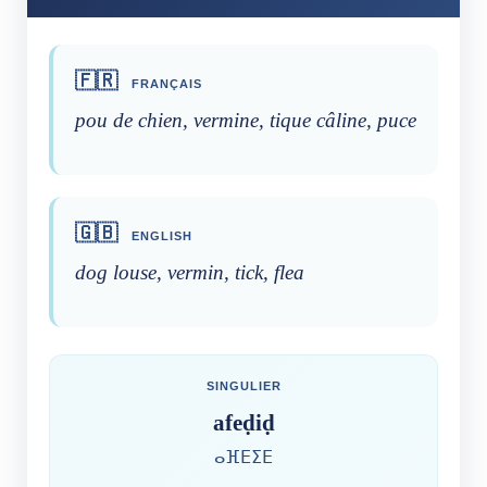
🇫🇷
FRANÇAIS
pou de chien, vermine, tique câline, puce
🇬🇧
ENGLISH
dog louse, vermin, tick, flea
SINGULIER
afeḍiḍ
ⴰⴼⴹⵉⴹ