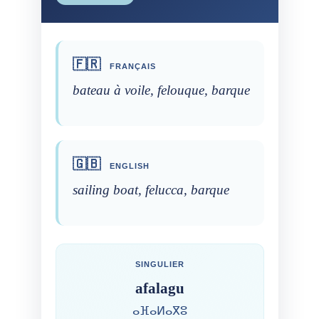
🇫🇷
FRANÇAIS
bateau à voile, felouque, barque
🇬🇧
ENGLISH
sailing boat, felucca, barque
SINGULIER
afalagu
ⴰⴼⴰⵍⴰⴳⵓ