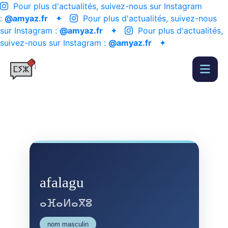
Pour plus d'actualités, suivez-nous sur Instagram
:
@amyaz.fr
✦
Pour plus d'actualités, suivez-nous
sur Instagram :
@amyaz.fr
✦
Pour plus d'actualités,
suivez-nous sur Instagram :
@amyaz.fr
✦
afalagu
ⴰⴼⴰⵍⴰⴳⵓ
nom masculin