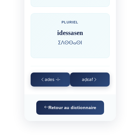
PLURIEL
idessasen
ⵉⴷⵙⵙⴰⵙⵏ
ades -i-
aḍɛaf
Retour au dictionnaire