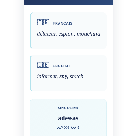
🇫🇷
FRANÇAIS
délateur, espion, mouchard
🇬🇧
ENGLISH
informer, spy, snitch
SINGULIER
adessas
ⴰⴷⵙⵙⴰⵙ