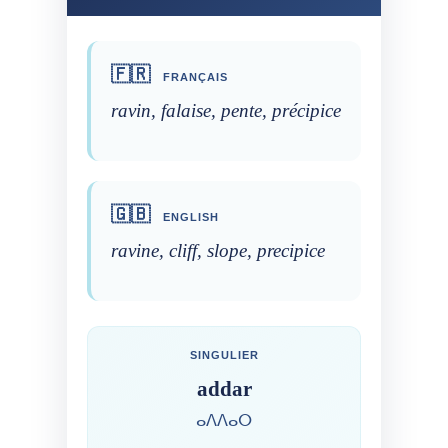
🇫🇷
FRANÇAIS
ravin, falaise, pente, précipice
🇬🇧
ENGLISH
ravine, cliff, slope, precipice
SINGULIER
addar
ⴰⴷⴷⴰⵔ