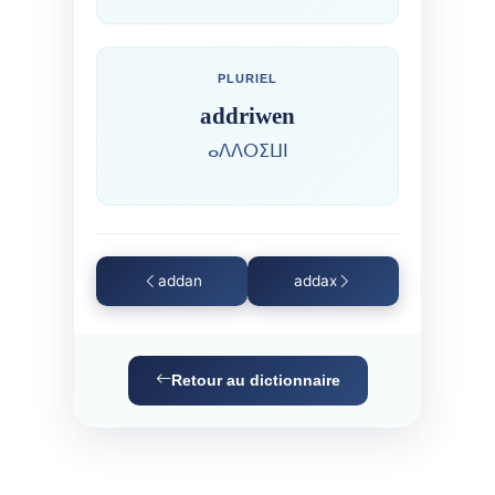
PLURIEL
addriwen
ⴰⴷⴷⵔⵉⵡⵏ
addan
addax
Retour au dictionnaire