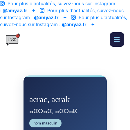
Pour plus d'actualités, suivez-nous sur Instagram
:
@amyaz.fr
✦
Pour plus d'actualités, suivez-nous
sur Instagram :
@amyaz.fr
✦
Pour plus d'actualités,
suivez-nous sur Instagram :
@amyaz.fr
✦
acrac, acrak
ⴰⵛⵔⴰⵛ, ⴰⵛⵔⴰⴽ
nom masculin