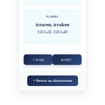
PLURIEL
icracen, icraken
ⵉⵛⵔⴰⵛⵏ, ⵉⵛⵔⴰⴽⵏ
acqiq
acraḍ
Retour au dictionnaire