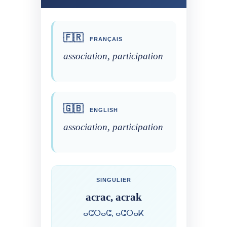
🇫🇷
FRANÇAIS
association, participation
🇬🇧
ENGLISH
association, participation
SINGULIER
acrac, acrak
ⴰⵛⵔⴰⵛ, ⴰⵛⵔⴰⴽ