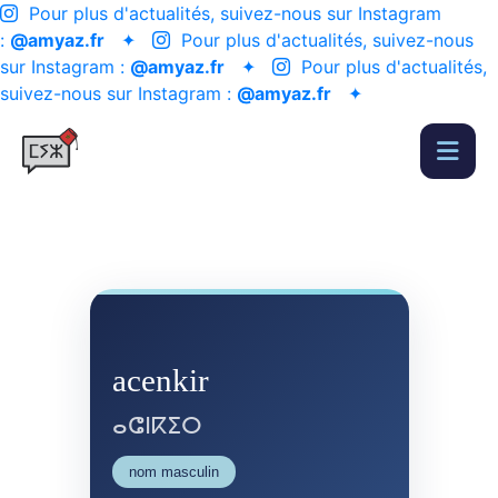
Pour plus d'actualités, suivez-nous sur Instagram
:
@amyaz.fr
✦
Pour plus d'actualités, suivez-nous
sur Instagram :
@amyaz.fr
✦
Pour plus d'actualités,
suivez-nous sur Instagram :
@amyaz.fr
✦
acenkir
ⴰⵛⵏⴽⵉⵔ
nom masculin