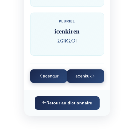
PLURIEL
icenkiren
ⵉⵛⵏⴽⵉⵔⵏ
acengur
acenkuk
Retour au dictionnaire