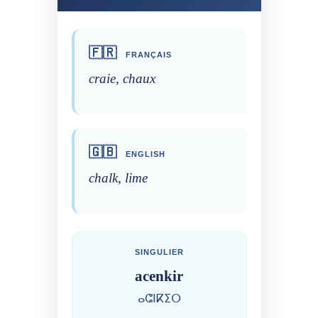
🇫🇷
FRANÇAIS
craie, chaux
🇬🇧
ENGLISH
chalk, lime
SINGULIER
acenkir
ⴰⵛⵏⴽⵉⵔ