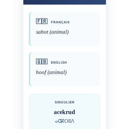
🇫🇷
FRANÇAIS
sabot (animal)
🇬🇧
ENGLISH
hoof (animal)
SINGULIER
acekrud
ⴰⵛⴽⵔⵓⴷ