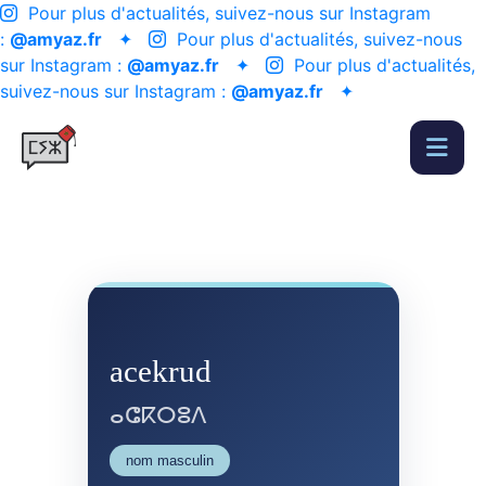
Pour plus d'actualités, suivez-nous sur Instagram
:
@amyaz.fr
✦
Pour plus d'actualités, suivez-nous
sur Instagram :
@amyaz.fr
✦
Pour plus d'actualités,
suivez-nous sur Instagram :
@amyaz.fr
✦
acekrud
ⴰⵛⴽⵔⵓⴷ
nom masculin