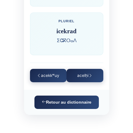
PLURIEL
icekrad
ⵉⵛⴽⵔⴰⴷ
acekkʷuy
acelḥi
Retour au dictionnaire