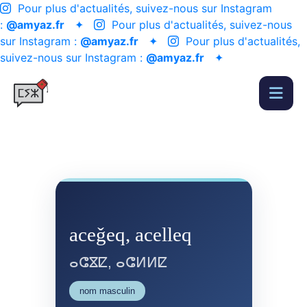
Pour plus d'actualités, suivez-nous sur Instagram
:
@amyaz.fr
✦
Pour plus d'actualités, suivez-nous
sur Instagram :
@amyaz.fr
✦
Pour plus d'actualités,
suivez-nous sur Instagram :
@amyaz.fr
✦
aceǧeq, acelleq
ⴰⵛⴵⵇ, ⴰⵛⵍⵍⵇ
nom masculin