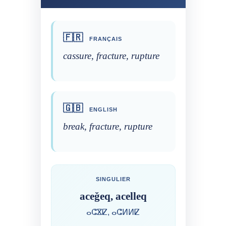
🇫🇷
FRANÇAIS
cassure, fracture, rupture
🇬🇧
ENGLISH
break, fracture, rupture
SINGULIER
aceǧeq, acelleq
ⴰⵛⴵⵇ, ⴰⵛⵍⵍⵇ