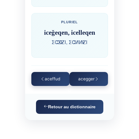
PLURIEL
iceǧeqen, icelleqen
ⵉⵛⴵⵇⵏ, ⵉⵛⵍⵍⵇⵏ
aceffud
acegger
Retour au dictionnaire